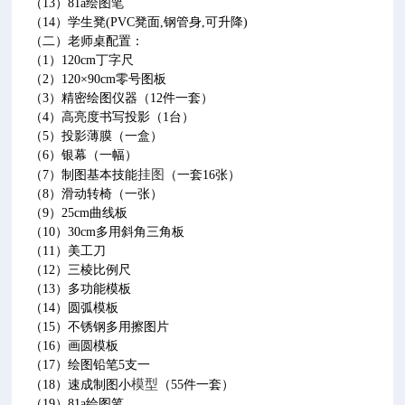
（13）81a绘图笔
（14）学生凳(PVC凳面,钢管身,可升降)
（二）老师桌配置：
（1）120cm丁字尺
（2）120×90cm零号图板
（3）精密绘图仪器（12件一套）
（4）高亮度书写投影（1台）
（5）投影薄膜（一盒）
（6）银幕（一幅）
挂图
（7）制图基本技能
（一套16张）
（8）滑动转椅（一张）
（9）25cm曲线板
（10）30cm多用斜角三角板
（11）美工刀
（12）三棱比例尺
（13）多功能模板
（14）圆弧模板
（15）不锈钢多用擦图片
（16）画圆模板
（17）绘图铅笔5支一
模型
（18）速成制图小
（55件一套）
（19）81a绘图笔