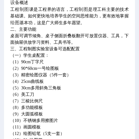
设备
概述
制图
制图
工程
课是工程界的语言，工程
是理工科主要的技术
基础课。如何更快地培养学生的空间思维能力，更有效地掌握
绘图
基本功，这是广大师生多年愿望。
二、
主要功能
桌面可调节倾角、桌子侧面折叠板翻开可放置仪器、工具，下
面抽屉供放学习资料、工具书等。
三、工程制图实验室设备可选配配置
（一）学生桌配置：
（1）90cm丁字尺
（2）90*60cm一号绘图板
（3）精密绘图仪器（5件一套）
（4）25cm曲线板
（5）30cm多用斜角三角板
（6）美工刀
（7）三棱比例尺
（8）多功能模板
（9）大圆弧模板
（10）不锈钢多用擦图片
（11）画圆模板
（12）绘图铅笔（5支一套）