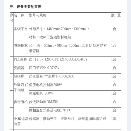
三、设备主要配置表
序
名 称
型号与规格
数 量
号
实训平台
外形尺寸：1480mm×700mm×1300mm ；
1
台
材料：欧标工业铝型材框架
电脑推车
尺寸约：603mm×490mm×1200mm工业铝型材结构，
1
台
带背网
PLC
主机
西门子S7-1200 CPU1214C AC/DC/RLY
1
台
变频器
西门子V20 0.37KW
1
台
触摸屏
昆仑通泰7寸彩屏TPC7062KX
1
台
V90
西门
伺服电机控制器200W
1
台
子
伺服
伺服电机 200W
1
台
步进电机
步进驱动器DM556
1
台
两相混合式步进电机57BYG
1
台
小车运动
传感器、微动开关、滚珠丝杠、增量型编码器组成
1
套
装置