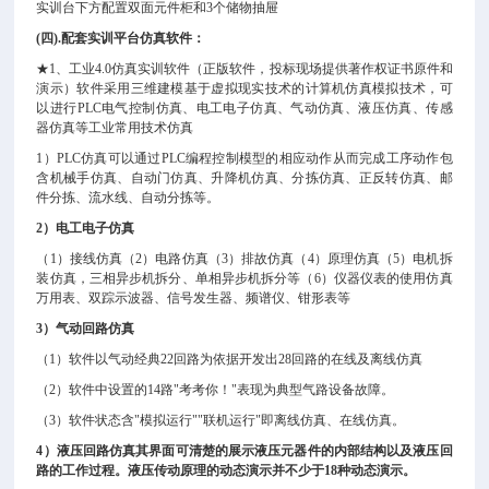
实训台下方配置双面元件柜和3个储物抽屉
(
四).配套实训平台仿真软件：
★1、工业4.0仿真实训软件（正版软件，投标现场提供著作权证书原件和
演示）软件采用三维建模基于虚拟现实技术的计算机仿真模拟技术，可
以进行PLC电气控制仿真、电工电子仿真、气动仿真、液压仿真、传感
器仿真等工业常用技术仿真
1
）PLC仿真可以通过PLC编程控制模型的相应动作从而完成工序动作包
含机械手仿真、自动门仿真、升降机仿真、分拣仿真、正反转仿真、邮
件分拣、流水线、自动分拣等。
2
）电工电子仿真
（1）接线仿真（2）电路仿真（3）排故仿真（4）原理仿真（5）电机拆
装仿真，三相异步机拆分、单相异步机拆分等（6）仪器仪表的使用仿真
万用表、双踪示波器、信号发生器、频谱仪、钳形表等
3
）气动回路仿真
（1）软件以气动经典22回路为依据开发出28回路的在线及离线仿真
（2）软件中设置的14路"考考你！"表现为典型气路设备故障。
（3）软件状态含"模拟运行""联机运行"即离线仿真、在线仿真。
4
）液压回路仿真其界面可清楚的展示液压元器件的内部结构以及液压回
路的工作过程。液压传动原理的动态演示并不少于18种动态演示。