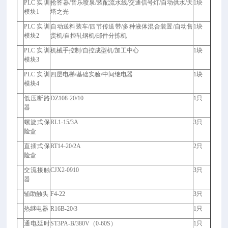
PLC
实训
抢答器/音乐喷泉/装配流水线/交通信号灯/自动供水/天
1
块
模块1
塔之光
PLC
实训
自动送料装车/四节传送带/多种液体混合装置/自动售
1
块
模块2
货机/自控轧钢机/邮件分拣机
PLC
实训
机械手控制/自控成型机/加工中心
1
块
模块3
PLC
实训
四层电梯/基础实验/中间继电器
1
块
模块4
低压断路
DZ108-20/10
1
只
器
螺旋式保
RL1-15/3A
3
只
险盒
直插式保
RT14-20/2A
2
只
险盒
交流接触
CJX2-0910
3
只
器
辅助触头
F4-22
3
只
热继电器
R16B-20/3
1
只
通电延时
ST3PA-B/380V
（0-60S）
1
只