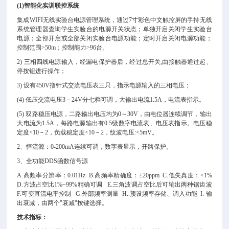
(1)
智能化实训联控系统
集成WIFI无线实验台电源管理系统，通过7寸彩色中文触控屏的手持无线
系统管理器查询学生实验台的电源开关状态；单独开启关闭学生实验台
电源；全部开启或全部关闭实验台电源功能；定时开启关闭电源功能；
控制范围>50m；控制能力>96台。
2)
三相四线电源输入，经漏电保护器后，经过总开关,由接触器通过起、
停按钮进行操作；
3)
设有450V指针式交流电压表三只，指示电源输入的三相电压；
(4)
低压交流电压3－24V分七档可调，大输出电流1.5A，电流表指示。
(5)
双路稳压电源，二路输出电压均为0～30V，由电位器连续调节，输出
大电流为1.5A，每路电源输出有0.5级数字电流表、电压表指示。电压稳
定度<10－2，负载稳定度<10－2，纹波电压:<5mV。
2
、恒流源：0-200mA连续可调，数字表显示，开路保护。
3
、全功能DDS函数信号源
A.
高频率分辨率：0.01Hz B.高频率精确度：±20ppm C.低失真度：<1%
D.方波占空比1%~99%精确可调 E.三角波调占空比后可输出两种锯齿波
F.可变直流电平控制 G.外部频率测量 H..预设频率存储、调入功能 I. 输
出衰减，由两个"衰减"按键选择。
技术指标：