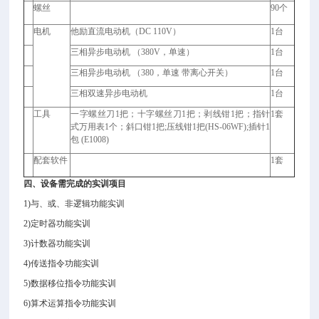
螺丝
90
个
电机
他励直流电动机（DC 110V）
1
台
三相异步电动机 （380V，单速）
1
台
三相异步电动机 （380，单速 带离心开关）
1
台
三相双速异步电动机
1
台
工具
一字螺丝刀1把；十字螺丝刀1把；剥线钳1把；指针
1
套
式万用表1个；斜口钳1把;压线钳1把(HS-06WF);插针1
包 (E1008)
配套软件
1
套
四、设备需完成的实训项目
1)
与、或、非逻辑功能实训
2)
定时器功能实训
3)
计数器功能实训
4)
传送指令功能实训
5)
数据移位指令功能实训
6)
算术运算指令功能实训