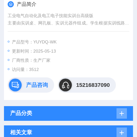
产品简介
工业电气自动化及电工电子技能实训台高级版
主要由实训桌、网孔板、实训元器件组成。学生根据实训线路进
行元器件的合理布局，安装、接线全部由学生自行完成，接近工
业现场。能完成机床线路，电机控制线路，照明配电的模拟操
产品型号：YUYDQ-WK
作、安装调试的综合实训，训练学生动手能力和实操技能。实训
更新时间：2025-05-13
项目可自行确定，根据所选的项目选择相应的元器件。
厂商性质：生产厂家
访问量：3512
产品咨询
15216837090
产品分类
相关文章