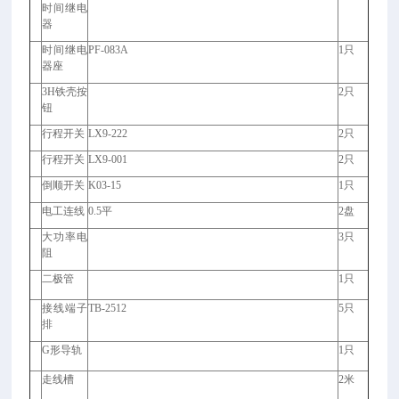
时间继电
器
时间继电
PF-083A
1
只
器座
3H
铁壳按
2
只
钮
行程开关
LX9-222
2
只
行程开关
LX9-001
2
只
倒顺开关
K03-15
1
只
电工连线
0.5
平
2
盘
大功率电
3
只
阻
二极管
1
只
接线端子
TB-2512
5
只
排
G
形导轨
1
只
走线槽
2
米