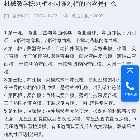
机械教学陈列柜不同陈列柜的内容是什么
更新时间：2021-10-23
点击次数：2697
1.第一柜，弯曲工艺与弯曲模具：弯曲偏移、弯曲卸载后的回
弹、V形件精弯模、Z形件弯曲模、带摆动凸模的弯曲模。
2.第二柜，典型弯曲模：自动推件圆形件一次弯曲模、小圆一次
压弯模、小于90度的U形件弯曲模、两次弯曲复合模、滚轴式弯
曲模、带摆块的弯曲模、带摆动凹模的弯曲模、大圆一次弯曲
模。
3.第三柜，冲孔模：斜楔式水平冲孔模、超短凸模的小孔冲模、
全长导向结构的小孔冲模、悬臂式冲孔模、冲孔落料连续模。
电话咨询
4.第四柜，复合模：倒装式复合模、落料与拉深复合模、同时冲
三个垫圈的复合模、正装式复合模 、冲孔落料复合模。
5.第五柜，拉深模：拉伸扇形单元体变形、拉深件的起皱与拉裂
现象、无压边圈装置以后各次拉深模、有压边圈装置拉深模、5
无压边圈装置拉深模、有压边圈装置以后各次拉深模、双动压力
机刚性压边拉深模。