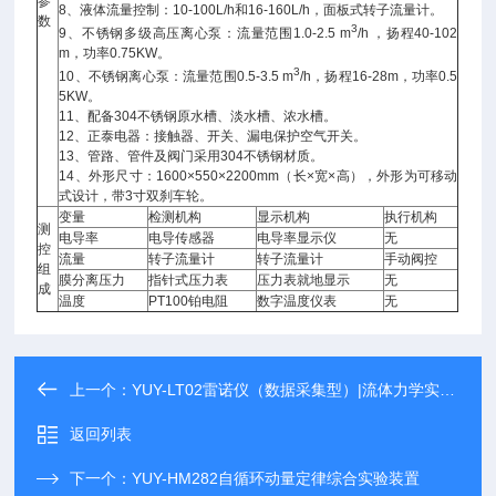
参
8、液体流量控制：10-100L/h和16-160L/h，面板式转子流量计。
数
3
9、不锈钢多级高压离心泵：流量范围1.0-2.5 m
/h ，扬程40-102
m，功率0.75KW。
3
10、不锈钢离心泵：流量范围0.5-3.5 m
/h，扬程16-28m，功率0.5
5KW。
11、配备304不锈钢原水槽、淡水槽、浓水槽。
12、正泰电器：接触器、开关、漏电保护空气开关。
13、管路、管件及阀门采用304不锈钢材质。
14、外形尺寸：1600×550×2200mm（长×宽×高），外形为可移动
式设计，带3寸双刹车轮。
变量
检测机构
显示机构
执行机构
测
电导率
电导传感器
电导率显示仪
无
控
流量
转子流量计
转子流量计
手动阀控
组
膜分离压力
指针式压力表
压力表就地显示
无
成
温度
PT100铂电阻
数字温度仪表
无
上一个：
YUY-LT02雷诺仪（数据采集型）|流体力学实验装置
返回列表
下一个：
YUY-HM282自循环动量定律综合实验装置