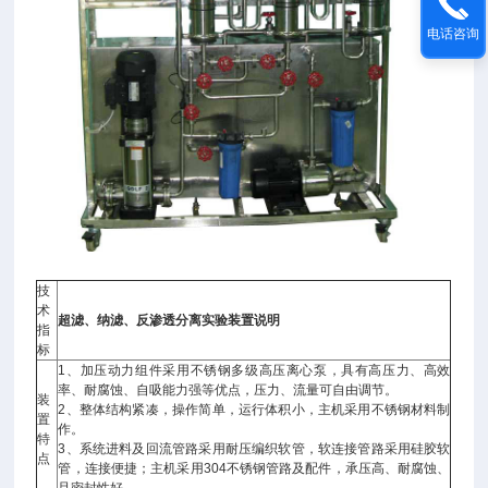
电话咨询
技
术
超滤、纳滤、反渗透分离实验装置
说明
指
标
1、加压动力组件采用不锈钢多级高压离心泵，具有高压力、高效
率、耐腐蚀、自吸能力强等优点，压力、流量可自由调节。
装
2、整体结构紧凑，操作简单，运行体积小，主机采用不锈钢材料制
置
作。
特
3、系统进料及回流管路采用耐压编织软管，软连接管路采用硅胶软
点
管，连接便捷；主机采用304不锈钢管路及配件，承压高、耐腐蚀、