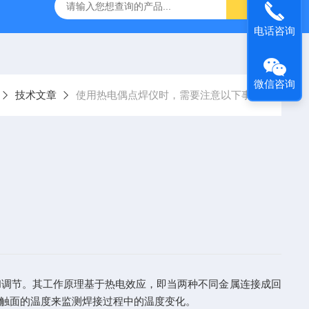
流体力学综合实验台（数据采集型）
YUY-NJ33工农12型手
电话咨询
微信咨询
技术文章
使用热电偶点焊仪时，需要注意以下事项
和调节。其工作原理基于热电效应，即当两种不同金属连接成回
触面的温度来监测焊接过程中的温度变化。