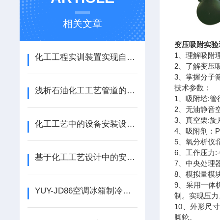
相关文章
变压吸附实验
1、理解吸附
化工工程实训装置实现自动控制和运行
2、了解变压
3、掌握分子
技术参数：
浅析石油化工工艺管道的压力试验
1、吸附塔:
2、无油静音空压
3、真空栗:旋片式
化工工艺中的设备安装设计问题探讨
4、吸附剂：PS
5、氧分析仪:
6、工作压力:-0
基于化工工艺设计中的安全问题及控制分析
7、中央处理器:
8、模拟量模块
9、采用一体
YUY-JD86空调冰箱制冷制热实训考核装置使用技术分析
制。实现压力
10、外形尺
脚轮。