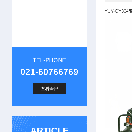
YUY-GY334
TEL-PHONE
021-60766769
查看全部
ARTICLE