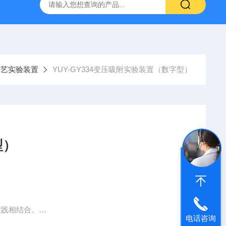
流体力学综合实验台（数据采集型）
YUY-NJ33工农12型手
工艺实验装置
YUY-GY334变压吸附实验装置（数字型）
型）
实践相结合。
电话咨询
力的变化、阀门切换时间变化与吸附量的关系，