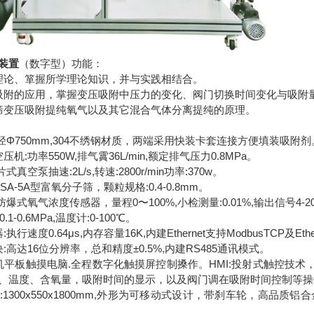
装置
（数字型）功能：
理论、箪握所学理论知识，并与实践相结合。
吸附的应用，掌握变压吸附中压力的变化、阀门切换时间变化与吸附
筛变压吸附提纯氧气以及其它混合气体分离提纯的原理。
管径Φ750mm,304不绣钢材质，两端采用快装卡套连接方便填装吸
机:功率550W,排气霣36L/min,额定排气压力0.8MPa。
真空泵抽速:2L/s,转速:2800r/min功率:370w。
A-5A型富氧分子筛，颗粒规格:0.4-0.8mm。
防爆式氧气浓度传感器，量程0〜100%,小检测量:0.01%,输出信号4-20
.1-0.6MPa,温度计:0-100℃。
执行速度0.64μs,内存容量16K,内建Ethernet支持ModbusTCP及Et
:高达16位分辨率，总和精度±0.5%,内建RS485通讯模式。
机平板触摸电脑.全程数字化触摸屏控制搡作。HMI:投射式触控技术，
、温度、含氧量，吸附时间的显示，以及阀门调在吸附时间控制等操
寸:1300x550x1800mm,外形为可移动式设计，带刹车轮，高