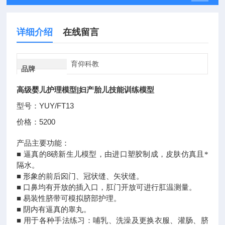
详细介绍
在线留言
育仰科教
品牌
高级婴儿护理模型|妇产胎儿技能训练模型
YUY/FT13
型号：
5200
价格：
产品主要功能：
■
8
逼真的
磅新生儿模型，由进口塑胶制成，皮肤仿真且*
隔水。
■
形象的前后囟门、冠状缝、矢状缝。
■
口鼻均有开放的插入口，肛门开放可进行肛温测量。
■
易装性脐带可模拟脐部护理。
■
阴内有逼真的睾丸。
■
用于各种手法练习：哺乳、洗澡及更换衣服、灌肠、脐