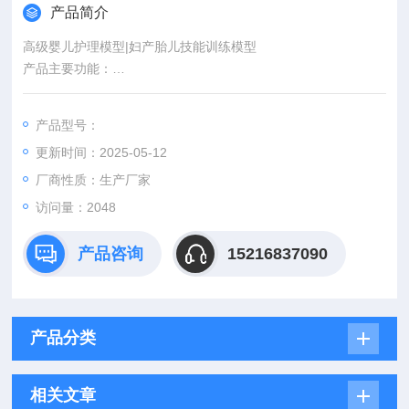
产品简介
高级婴儿护理模型|妇产胎儿技能训练模型
产品主要功能：
■ 逼真的8磅新生儿模型，由进口塑胶制成，皮肤仿真且*隔水。
■ 形象的前后囟门、冠状缝、矢状缝。
产品型号：
■ 口鼻均有开放的插入口，肛门开放可进行肛温测量。
更新时间：2025-05-12
厂商性质：生产厂家
访问量：2048
产品咨询
15216837090
产品分类
相关文章