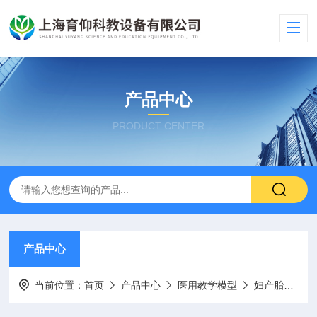
产品中心
PRODUCT CENTER
产品中心
当前位置：
首页
产品中心
医用教学模型
妇产胎儿技能训练模型