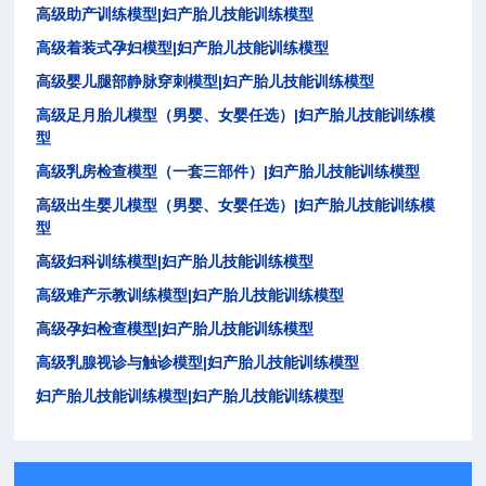
|
高级助产训练模型
妇产胎儿技能训练模型
|
高级着装式孕妇模型
妇产胎儿技能训练模型
|
高级婴儿腿部静脉穿刺模型
妇产胎儿技能训练模型
|
高级足月胎儿模型（男婴、女婴任选）
妇产胎儿技能训练模
型
|
高级乳房检查模型（一套三部件）
妇产胎儿技能训练模型
|
高级出生婴儿模型（男婴、女婴任选）
妇产胎儿技能训练模
型
|
高级妇科训练模型
妇产胎儿技能训练模型
|
高级难产示教训练模型
妇产胎儿技能训练模型
|
高级孕妇检查模型
妇产胎儿技能训练模型
|
高级乳腺视诊与触诊模型
妇产胎儿技能训练模型
|
妇产胎儿技能训练模型
妇产胎儿技能训练模型