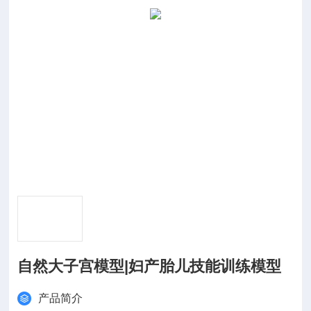
自然大子宫模型|妇产胎儿技能训练模型
产品简介