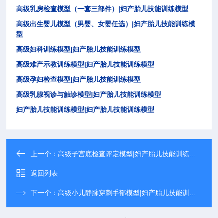
|
高级乳房检查模型（一套三部件）
妇产胎儿技能训练模型
|
高级出生婴儿模型（男婴、女婴任选）
妇产胎儿技能训练模
型
|
高级妇科训练模型
妇产胎儿技能训练模型
|
高级难产示教训练模型
妇产胎儿技能训练模型
|
高级孕妇检查模型
妇产胎儿技能训练模型
|
高级乳腺视诊与触诊模型
妇产胎儿技能训练模型
|
妇产胎儿技能训练模型
妇产胎儿技能训练模型
上一个：
高级子宫底检查评定模型|妇产胎儿技能训练模型
返回列表
下一个：
高级小儿静脉穿刺手部模型|妇产胎儿技能训练模型