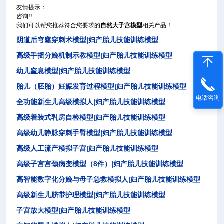
友情提示：
咨询
!!
我们可以帮您推荐符合您要求的
自然大子宫模型
相关产品！
|
阴道后穹窿穿刺术模型
妇产胎儿技能训练模型
|
高级手摇分娩机制示教模型
妇产胎儿技能训练模型
|
幼儿窒息模型
妇产胎儿技能训练模型
|
胎儿（胚胎）妊娠发育过程模型
妇产胎儿技能训练模型
电话咨询
|
全功能新生儿高级模拟人
妇产胎儿技能训练模型
|
高级着装式乳房自检模型
妇产胎儿技能训练模型
|
高级幼儿静脉穿刺手臂模型
妇产胎儿技能训练模型
|
高级人工流产模拟子宫
妇产胎儿技能训练模型
8
|
高级子宫宫颈病变模型（
件）
妇产胎儿技能训练模型
|
高智能数字化分娩与母子急救模拟人
妇产胎儿技能训练模型
|
高级新生儿脐带护理模型
妇产胎儿技能训练模型
|
子宫放大模型
妇产胎儿技能训练模型