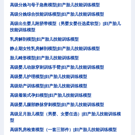
|
高级分娩与母子急救模型
妇产胎儿技能训练模型
|
高级分娩综合技能训练模型
妇产胎儿技能训练模型
|
高级出生婴儿附脐带模型（男婴女婴任选柔软型）
妇产胎儿
技能训练模型
|
乳房解剖模型
妇产胎儿技能训练模型
|
静止期女性乳房解剖模型
妇产胎儿技能训练模型
|
胎儿畸形模型
妇产胎儿技能训练模型
|
高级婴儿动脉穿刺训练手臂
妇产胎儿技能训练模型
|
高级婴儿护理模型
妇产胎儿技能训练模型
|
高级助产训练模型
妇产胎儿技能训练模型
|
高级着装式孕妇模型
妇产胎儿技能训练模型
|
高级婴儿腿部静脉穿刺模型
妇产胎儿技能训练模型
|
高级足月胎儿模型（男婴、女婴任选）
妇产胎儿技能训练模
型
|
高级乳房检查模型（一套三部件）
妇产胎儿技能训练模型