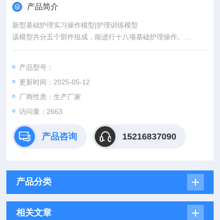
产品简介
新型基础护理实习操作模型|护理训练模型
该模型共分五个部件组成，能进行十八项基础护理操作。
该模型共分五个部件组成，能进行十八项基础护理操作。
产品型号：
更新时间：2025-05-12
厂商性质：生产厂家
访问量：2663
产品咨询
15216837090
产品分类
相关文章