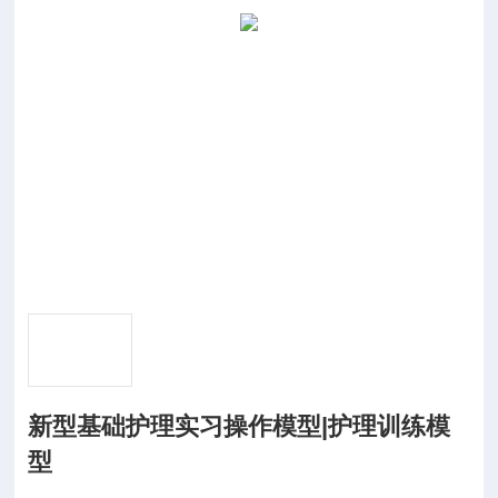
新型基础护理实习操作模型|护理训练模
型