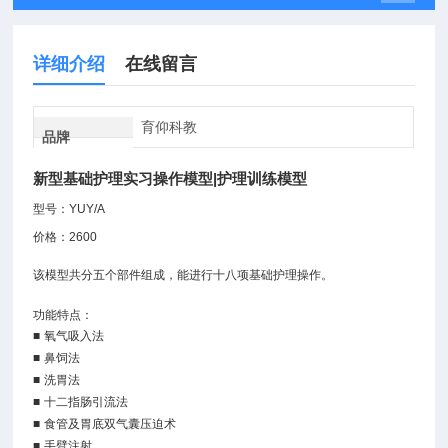
详细介绍
在线留言
育仰科教
品牌
新型基础护理实习操作模型|护理训练模型
型号：
YUY/A
价格：
2600
该模型共分五个部件组成，能进行十八项基础护理操作。
功能特点：
■
氧气吸入法
■
鼻饲法
■
洗胃法
■
十二指肠引流法
■
食管及胃底双气囊压迫术
■
手臂注射