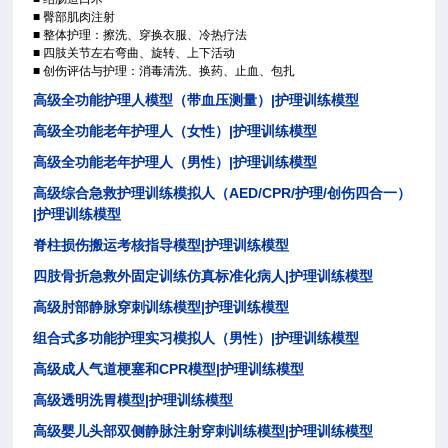
■
臀部肌肉注射
■
整体护理：擦洗、穿换衣服、冷热疗法
■
四肢关节左右弯曲、旋转、上下活动
■
创伤评估与护理：消毒清洗、换药、止血、包扎
|
高级全功能护理人模型（带血压测量）
护理训练模型
|
高级全功能老年护理人（女性）
护理训练模型
|
高级全功能老年护理人（男性）
护理训练模型
AED/CPR/
/
高级综合急救护理训练模拟人（
护理
创伤四合一）
|
护理训练模型
|
脊柱损伤搬运考核指导模型
护理训练模型
|
四肢骨折急救外固定训练仿真标准化病人
护理训练模型
|
高级肘部静脉穿刺训练模型
护理训练模型
|
组合式多功能护理实习模拟人（男性）
护理训练模型
CPR
|
高级成人气道梗塞和
模型
护理训练模型
|
高级透明洗胃模型
护理训练模型
|
高级婴儿头部双侧静脉注射穿刺训练模型
护理训练模型