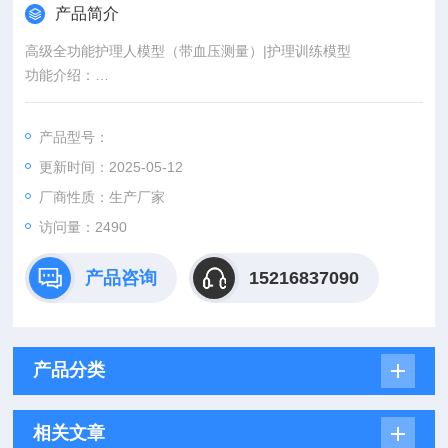
产品简介
高级全功能护理人模型（带血压测量）|护理训练模型
功能介绍：
该产品是在YUY/H125型的基础上升级，集国外同等产品之长
处，由我公司开发研制的高级型护理学基础所涵盖的全部护理操
产品型号：
作功能的模拟人模型。模型具有整体护理与拆装分布件进行技能
更新时间：2025-05-12
训练教学。
厂商性质：生产厂家
访问量：2490
产品咨询
15216837090
产品分类
相关文章