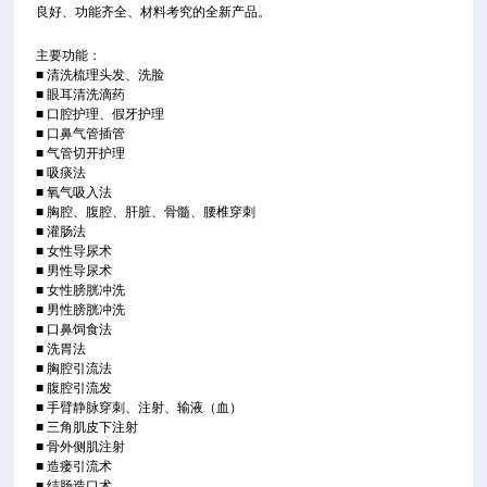
良好、功能齐全、材料考究的全新产品。
主要功能：
■
清洗梳理头发、洗脸
■
眼耳清洗滴药
■
口腔护理、假牙护理
■
口鼻气管插管
■
气管切开护理
■
吸痰法
■
氧气吸入法
■
胸腔、腹腔、肝脏、骨髓、腰椎穿刺
■
灌肠法
■
女性导尿术
■
男性导尿术
■
女性膀胱冲洗
■
男性膀胱冲洗
■
口鼻饲食法
■
洗胃法
■
胸腔引流法
■
腹腔引流发
■
手臂静脉穿刺、注射、输液（血）
■
三角肌皮下注射
■
骨外侧肌注射
■
造瘘引流术
■
结肠造口术