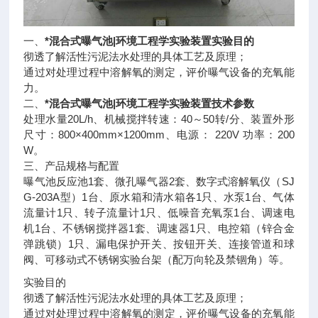
一、
*混合式曝气池|环境工程学实验装置
实验目的
彻透了解活性污泥法水处理的具体工艺及原理；
通过对处理过程中溶解氧的测定，评价曝气设备的充氧能
力。
二、
*混合式曝气池|环境工程学实验装置
技术参数
处理水量20L/h、机械搅拌转速：40～50转/分、装置外形
尺寸：800×400mm×1200mm、电源： 220V 功率：200
W。
三、产品规格与配置
曝气池反应池1套、微孔曝气器2套、数字式溶解氧仪（SJ
G-203A型）1台、原水箱和清水箱各1只、水泵1台、气体
流量计1只、转子流量计1只、低噪音充氧泵1台、调速电
机1台、不锈钢搅拌器1套、调速器1只、电控箱（锌合金
弹跳锁）1只、漏电保护开关、按钮开关、连接管道和球
阀、可移动式不锈钢实验台架（配万向轮及禁锢角）等。
实验目的
彻透了解活性污泥法水处理的具体工艺及原理；
通过对处理过程中溶解氧的测定，评价曝气设备的充氧能