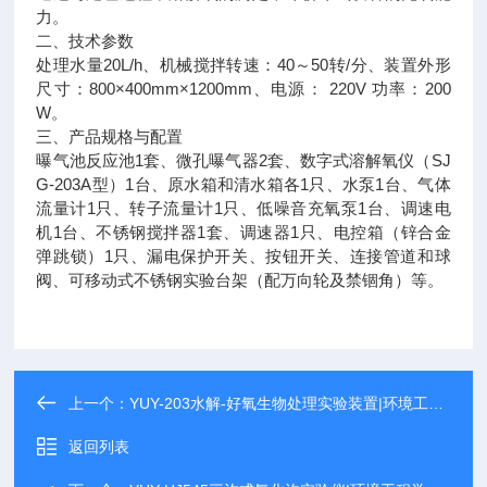
力。
二、技术参数
处理水量20L/h、机械搅拌转速：40～50转/分、装置外形
尺寸：800×400mm×1200mm、电源： 220V 功率：200
W。
三、产品规格与配置
曝气池反应池1套、微孔曝气器2套、数字式溶解氧仪（SJ
G-203A型）1台、原水箱和清水箱各1只、水泵1台、气体
流量计1只、转子流量计1只、低噪音充氧泵1台、调速电
机1台、不锈钢搅拌器1套、调速器1只、电控箱（锌合金
弹跳锁）1只、漏电保护开关、按钮开关、连接管道和球
阀、可移动式不锈钢实验台架（配万向轮及禁锢角）等。
上一个：
YUY-203水解-好氧生物处理实验装置|环境工程学
返回列表