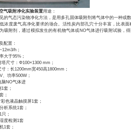
空气吸附净化实验装置
用途：
见的气态污染物净化方法，是用多孔固体吸附剂将气体中的一种或
低浓度废气高净化要求的场合。活性炭内部孔穴十分丰富，比表面
为吸附剂，通过模拟发生的有机物气体或NO气体进行吸附试验，
及配置：
12m3/h；
率大于95%；
塔尺寸：Φ100×1300 mm；
寸：长1200mm宽450高1800mm；
0V、功率500W；
电脑NO气体进
测1套；
1套；
4寸彩色液晶触摸屏1套；
理分析系统1套；
1只；
度湿度检测1套
机1套；