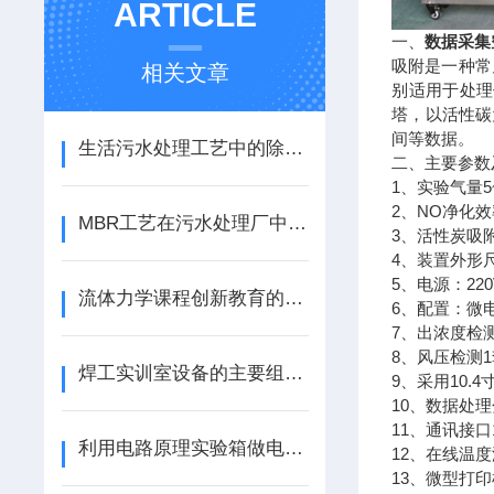
ARTICLE
一、
数据采集
吸附是一种常
相关文章
别适用于处理
塔，以活性碳
间等数据。
生活污水处理工艺中的除磷设计
二、主要参数
1、实验气量5~
2、NO净化效
MBR工艺在污水处理厂中的应用
3、活性炭吸附
4、装置外形尺
5、电源：22
流体力学课程创新教育的改革与探索
6、配置：微
7、出浓度检
8、风压检测
焊工实训室设备的主要组成部分
9、采用10.
10、数据处
11、通讯接口
利用电路原理实验箱做电压源与电流源的等效变换实验
12、在线温
13、微型打印