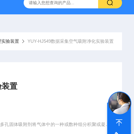
流体力学综合实验台（数据采集型）
YUY-NJ33工农12型手
理实验装置
YUY-HJ549数据采集空气吸附净化实验装置
验装置
用多孔固体吸附剂将气体中的一种或数种组分积聚或凝缩
于处理低浓度废气高净化要求的场合