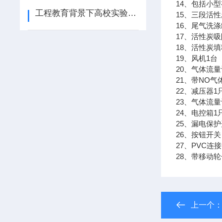
14、包括小
工程教育背景下高校实验与实训系统保障条件建
15、三段活
16、尾气洗涤
17、活性炭
18、活性炭填
19、风机1台
20、气体流量
21、带NO气
22、减压器1
23、气体流量
24、电控箱1
25、漏电保
26、按钮开关
27、PVC连
28、带移动
上一个