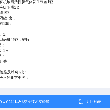
型有机玻璃活性炭气体发生装置1套
性炭吸附塔1套
罐1套
吸附罐1套，
料1套；
计1只
体与钢瓶1套（8升）；
只；
计1只
只；
护开关
接管路及球阀1批；
轮子不锈钢支架等；
：
YUY-1121现代交换技术实验箱
返回列表