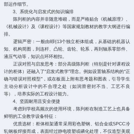
部运作细节。
3、系统化与启发式的知识编排
陈列柜的内容并非随意堆砌，而是严格贴合《机械原理》、
《机械设计》及《课程设计》等国家规划教材的教学大纲进行编
排。
逻辑严密：一般由8到13个独立柜体组成，从基础的机器认
知、机构简图，到连杆、凸轮、齿轮、轮系，再到轴系零部件、
液压气动等，知识点环环相扣。
正误对照与启发思考：部分高级陈列柜（特别是针对课程设
计的柜体）还融入了“启发式教学”理念。例如设置轴系结构的“正
确与错误对照模型”，或在板面上附有思考题和图表，引导学生
主动分析设计中的不合理之处（如润滑密封不当、工艺不良
等），培养实际的工程设计能力。
4、坚固耐用且安全便捷
考虑到学校高频次的使用环境，陈列柜在制造工艺上也具备
鲜明的工业教学设备特征：
优质选材：柜体框架通常采用彩色塑钢、铝合金或SPCC冷
轧钢板焊接而成，表面经过静电喷塑或磷化处理，不仅造型美观