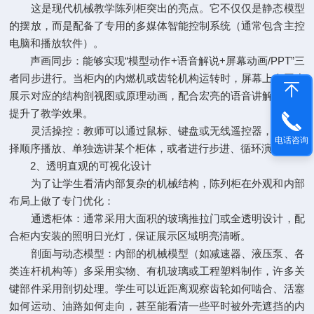
这是现代机械教学陈列柜突出的亮点。它不仅仅是静态模型
的摆放，而是配备了专用的多媒体智能控制系统（通常包含主控
电脑和播放软件）。
声画同步：能够实现“模型动作+语音解说+屏幕动画/PPT”三
者同步进行。当柜内的内燃机或齿轮机构运转时，屏幕上会同步
展示对应的结构剖视图或原理动画，配合宏亮的语音讲解，极大
提升了教学效果。
灵活操控：教师可以通过鼠标、键盘或无线遥控器，自由选
电话咨询
择顺序播放、单独选讲某个柜体，或者进行步进、循环演示。
2、透明直观的可视化设计
为了让学生看清内部复杂的机械结构，陈列柜在外观和内部
布局上做了专门优化：
通透柜体：通常采用大面积的玻璃推拉门或全透明设计，配
合柜内安装的照明日光灯，保证展示区域明亮清晰。
剖面与动态模型：内部的机械模型（如减速器、液压泵、各
类连杆机构等）多采用实物、有机玻璃或工程塑料制作，许多关
键部件采用剖切处理。学生可以近距离观察齿轮如何啮合、活塞
如何运动、油路如何走向，甚至能看清一些平时被外壳遮挡的内