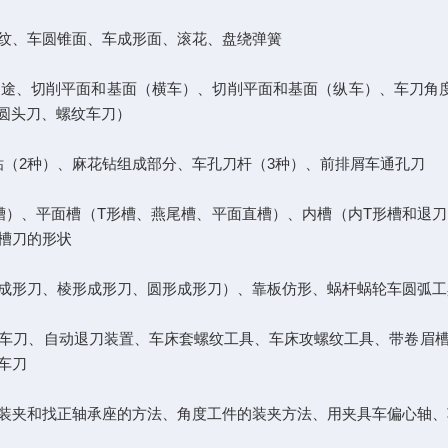
纹、车圆锥面、车成形面、滚花、盘绕弹簧
途、切削平面和基面（横车）、切削平面和基面（纵车）、车刀角
、圆头刀、螺纹车刀）
孔钻（2种）、麻花钻组成部分、车孔刀杆（3种）、前排屑车通孔刀
、圆弧槽）、平面槽（T形槽、燕尾槽、平面直槽）、内槽（内T形槽
槽刀的形状
成形刀、棱形成形刀、圆形成形刀）、靠板仿形、蜗杆蜗轮车圆弧工
车刀、自动退刀装置、车床套螺纹工具、车床攻螺纹工具、带卷眉
车刀
装夹和找正轴承座的方法、角度工件的装夹方法、用夹具车偏心轴、