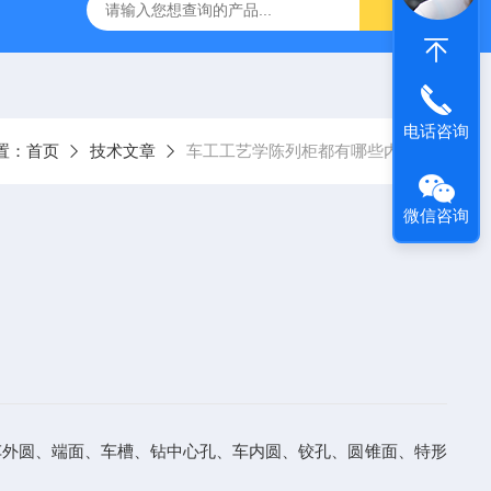
流体力学综合实验台（数据采集型）
YUY-NJ33工农12型手
电话咨询
置：
首页
技术文章
车工工艺学陈列柜都有哪些内容
微信咨询
车外圆、端面、车槽、钻中心孔、车内圆、铰孔、圆锥面、特形