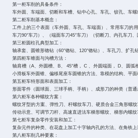
第一柜车削的具备条件：
车外圆、车端面、切断和车槽、钻中心孔、车孔、铰孔、车螺
第二柜车削基本概念：
工件上的三个表面（车外圆、车孔、车端面）、常用车刀的用
车刀90°车刀）、（端面车刀45°车刀）（切断刀、内孔车刀
第三柜圆柱孔典型加工：
轴承套、圆锥形锪钻（60°锪钻、120°锪钻）、车孔刀、扩
第四柜车锥面与沟槽方法：
轴肩槽（A、外圆槽、B、 45°槽， C 、外圆端面， D
小滑板车外圆锥、偏移尾座车圆锥的方法、靠模的结构、平面
第五柜车特形面和表面加工：
形面零件（圆球面、三球手柄、手柄）、成形刀的种类（普通
第六柜车各种螺纹方案：
螺纹牙型的方案、弹性刀、杆螺纹车刀、硬质合金三角形螺纹
传动示意、可调节刀杆、高速直进法车梯形螺纹、梯形内螺纹
第七柜车复杂零件安装和加工：
复杂元件的种类、在花盘上加工十字轴内孔的方法、在角铁上
第八柜车削几种要素：