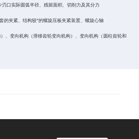
少刃口实际圆弧半径、残留面积、切削力及其分力
套的夹紧、结构较*的螺旋压板夹紧装置、螺旋心轴
构）、变向机构（滑移齿轮变向机构）、变向机构（圆柱齿轮和