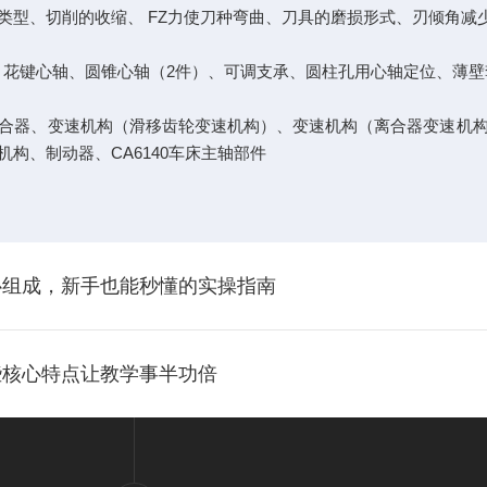
类型、切削的收缩、 FZ力使刀种弯曲、刀具的磨损形式、刃倾角减
、花键心轴、圆锥心轴（2件）、可调支承、圆柱孔用心轴定位、薄壁
合器、变速机构（滑移齿轮变速机构）、变速机构（离合器变速机
构、制动器、CA6140车床主轴部件
心组成，新手也能秒懂的实操指南
些核心特点让教学事半功倍