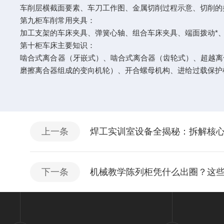
车削层横截面要素、车刀工作图、金属切削过程示意、切削的
第九柜车削常用夹具：
加工支架的车床夹具、弹簧心轴、组合车床夹具、端面拨动*
第十柜车床主要知识：
啮合式离合器（牙嵌式）、啮合式离合器（齿轮式）、超越离
磨擦离合器组成的变向机轮）、开合螺母机构、进给过载保护机
上一条
焊工实训室设备全揭秘：拆解核
下一条
机械教学陈列柜凭什么出圈？这