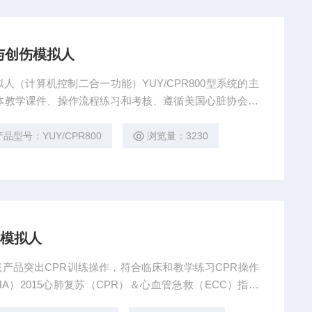
苏与创伤模拟人
拟人（计算机控制二合一功能）YUY/CPR800型系统的主
体教学课件、操作流程练习和考核、遵循美国心脏协会20
网的应用软件、全身人体模块组成、为心肺复苏的普及推
培训工具。
产品型号：YUY/CPR800
浏览量：3230
练模拟人
 该产品突出CPR训练操作，符合临床和教学练习CPR操作
A）2015心肺复苏（CPR）＆心血管急救（ECC）指南