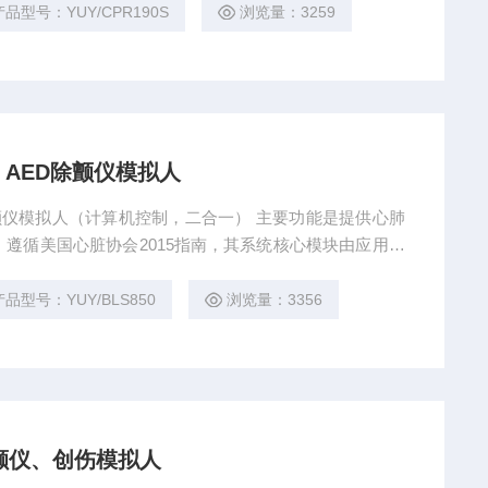
产品型号：YUY/CPR190S
浏览量：3259
、AED除颤仪模拟人
D除颤仪模拟人（计算机控制，二合一） 主要功能是提供心肺
，遵循美国心脏协会2015指南，其系统核心模块由应用软
复苏培训机构的师资培训及学院普及培训与医学院校、医
产品型号：YUY/BLS850
浏览量：3356
颤仪、创伤模拟人