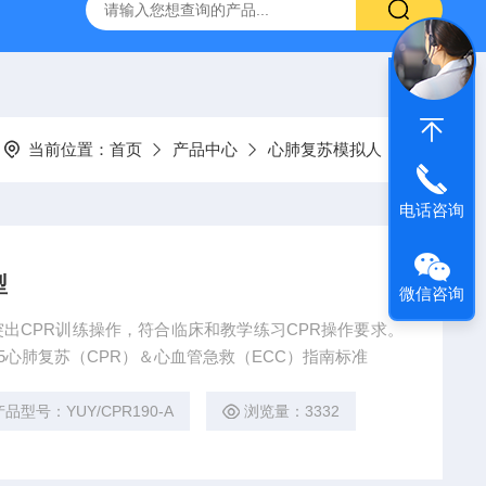
流体力学综合实验台（数据采集型）
YUY-NJ33工农12型手
当前位置：
首页
产品中心
心肺复苏模拟人
电话咨询
型
微信咨询
品突出CPR训练操作，符合临床和教学练习CPR操作要求。
15心肺复苏（CPR）＆心血管急救（ECC）指南标准
产品型号：YUY/CPR190-A
浏览量：3332