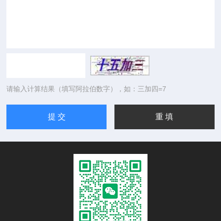
请输入计算结果（填写阿拉伯数字），如：三加四=7