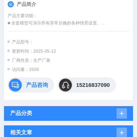
产品简介
产品主要功能：
■ 全套模型可演示所有异常分娩的各种情景设置。
■ 充气型的骨性盆腔狭窄。
■ 胎儿的异常胎位摆放，演示难产过程。
产品型号：
高级难产示教训练模型|妇产胎儿技能训练模型
更新时间：2025-05-12
厂商性质：生产厂家
访问量：2509
产品咨询
15216837090
产品分类
相关文章