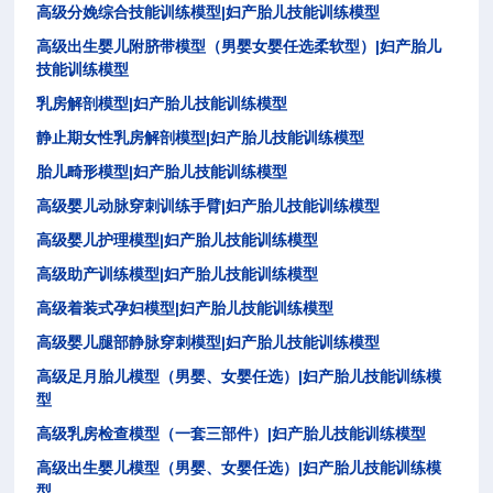
|
高级分娩综合技能训练模型
妇产胎儿技能训练模型
|
高级出生婴儿附脐带模型（男婴女婴任选柔软型）
妇产胎儿
技能训练模型
|
乳房解剖模型
妇产胎儿技能训练模型
|
静止期女性乳房解剖模型
妇产胎儿技能训练模型
|
胎儿畸形模型
妇产胎儿技能训练模型
|
高级婴儿动脉穿刺训练手臂
妇产胎儿技能训练模型
|
高级婴儿护理模型
妇产胎儿技能训练模型
|
高级助产训练模型
妇产胎儿技能训练模型
|
高级着装式孕妇模型
妇产胎儿技能训练模型
|
高级婴儿腿部静脉穿刺模型
妇产胎儿技能训练模型
|
高级足月胎儿模型（男婴、女婴任选）
妇产胎儿技能训练模
型
|
高级乳房检查模型（一套三部件）
妇产胎儿技能训练模型
|
高级出生婴儿模型（男婴、女婴任选）
妇产胎儿技能训练模
型