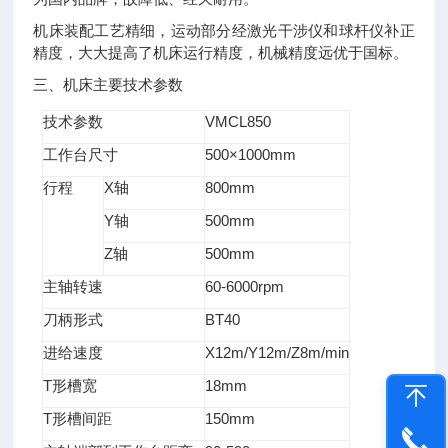
机床装配工艺精细，运动部分经激光干涉仪和球杆仪补正
精度，大大提高了机床运行精度，机械精度远优于国标。
三、机床主要技术参数
VMCL850
技术参数
500×1000mm
工作台尺寸
X
800mm
行程
轴
Y
500mm
轴
Z
500mm
轴
60-6000rpm
主轴转速
BT40
刀柄形式
X12m/Y12m/Z8m/min
进给速度
T
18mm
形槽宽
T
150mm
形槽间距