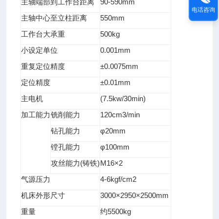
90-590mm
主轴端部到工作台距离
电话咨询
550mm
主轴中心至立柱距离
500kg
工作台大承重
0.001mm
小设定单位
±0.0075mm
重复定位精度
±0.01mm
定位精度
(7.5kw/30min)
主电机
120cm3/min
加工能力
铣削能力
φ20mm
钻孔能力
φ100mm
镗孔能力
(
)
M16×2
攻丝能力
铸铁
4-6kgf/cm2
气源压力
3000×2950×2500mm
机床外形尺寸
5500kg
重量
约