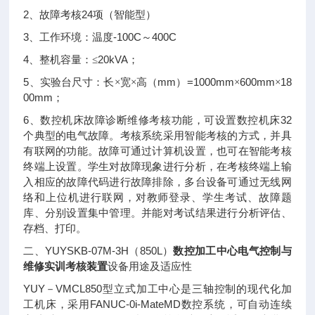
2
24
、故障考核
项（智能型）
3
-100C
400C
、工作环境：温度
～
4
20kVA
、整机容量：≤
；
5
mm
=1000mm
600mm
18
、实验台尺寸：长×宽×高（
）
×
×
00mm
；
6
32
、数控机床故障诊断维修考核功能，可设置数控机床
个典型的电气故障。考核系统采用智能考核的方式，并具
有联网的功能。故障可通过计算机设置，也可在智能考核
终端上设置。学生对故障现象进行分析，在考核终端上输
入相应的故障代码进行故障排除，多台设备可通过无线网
络和上位机进行联网，对教师登录、学生考试、故障题
库、分别设置集中管理。并能对考试结果进行分析评估、
存档、打印。
YUYSKB-07M-3H
850L
二、
（
）
数控加工中心电气控制与
维修实训考核装置
设备用途及适应性
YUY
VMCL850
－
型立式加工中心是三轴控制的现代化加
FANUC-0i-MateMD
工机床，采用
数控系统，可自动连续