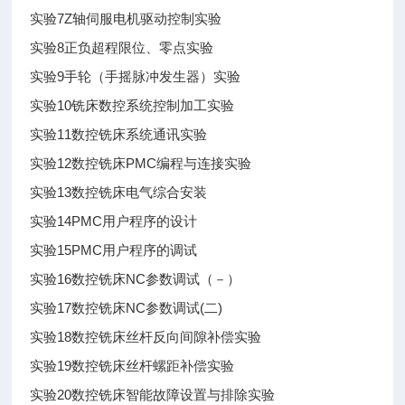
7Z
实验
轴伺服电机驱动控制实验
8
实验
正负超程限位、零点实验
9
实验
手轮（手摇脉冲发生器）实验
10
实验
铣床数控系统控制加工实验
11
实验
数控铣床系统通讯实验
12
PMC
实验
数控铣床
编程与连接实验
13
实验
数控铣床电气综合安装
14PMC
实验
用户程序的设计
15PMC
实验
用户程序的调试
16
NC
实验
数控铣床
参数调试（－）
17
NC
(
)
实验
数控铣床
参数调试
二
18
实验
数控铣床丝杆反向间隙补偿实验
19
实验
数控铣床丝杆螺距补偿实验
20
实验
数控铣床智能故障设置与排除实验