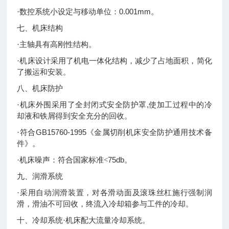
0.001mm
·数控系统小设定与移动单位：
。
七、机床结构
·主轴具有高刚性结构。
·机床设计采用了机电一体化结构，减少了占地面积，简化
了搬运和安装。
八、机床防护
,
·机床外围采用了全封闭式安全防护罩
使加工过程中的冷
却液和铁屑得到安全充分的回收。
GB15760-1995
·符合
《金属切削机床安全防护通用技术备
件》。
75db
·机床噪声：符合国家标准<
。
九、润滑系统
·采用自动润滑装置，对各滑动面及滚珠丝杠施行强制润
滑，滑油不可回收，终流入冷却箱参与工件的冷却。
十、冷却系统·机床配大流量冷却系统。