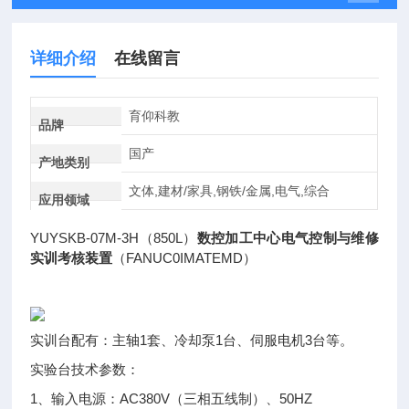
详细介绍
在线留言
育仰科教
品牌
国产
产地类别
文体,建材/家具,钢铁/金属,电气,综合
应用领域
YUYSKB-07M-3H
850L
（
）
数控加工中心电气控制与维修
FANUC0IMATEMD
实训考核装置
（
）
1
1
3
实训台配有：主轴
套、冷却泵
台、伺服电机
台等。
实验台技术参数：
1
AC380V
50HZ
、输入电源：
（三相五线制）、