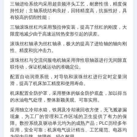
三轴进给系统均采用超音频淬头工艺，耐磨性强，精度保
持性好；主轴系统结构良好，回转精度高，抗振性好，具
有较高的切削性能；
三轴滚珠丝杠均采用预拉伸安装，提高了丝杠的刚度，大
限度地减少由于高速运转热变形引起的误差。
滚珠丝杠轴承为丝杠轴承，极大的提高了进给轴的轴向刚
性、精度和抗冲击力。
滚珠丝杠与交流伺服电机轴采用弹性联轴器进行无间隙直
联传动，保证机械运动的准确定位。
配置自动润滑系统，对导轨和滚珠丝杠进行定时定量润
滑，提高了机床加工精度和使用寿命。
机床配置全防护罩，采用整体的钣金防护底盘，加以得当
的水油电气处理，整体新颖美观、可靠实用。
采用独立冷却水箱，铁屑及冷却液回收方便，无飞溅渗漏
现象，为工厂的管理和工作区域的卫生提供了有力的保
PLC
障。数控系统及驱动单元均为的成熟产品；
历经多年
应用，安全可靠；机床电气设计精当、工艺规范、电器均
为国内品牌，故障低、经久耐用。