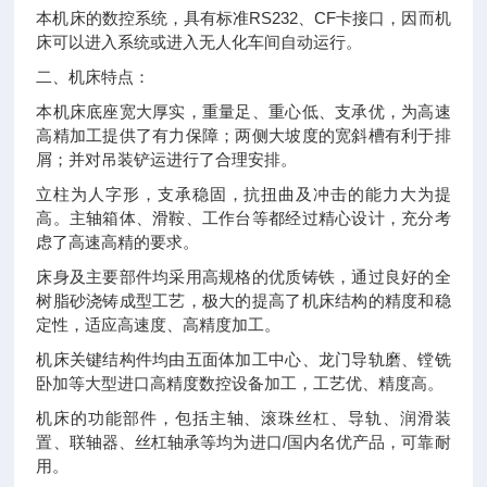
RS232
CF
本机床的数控系统，具有标准
、
卡接口，因而机
床可以进入系统或进入无人化车间自动运行。
二、机床特点：
本机床底座宽大厚实，重量足、重心低、支承优，为高速
高精加工提供了有力保障；两侧大坡度的宽斜槽有利于排
屑；并对吊装铲运进行了合理安排。
立柱为人字形，支承稳固，抗扭曲及冲击的能力大为提
高。主轴箱体、滑鞍、工作台等都经过精心设计，充分考
虑了高速高精的要求。
床身及主要部件均采用高规格的优质铸铁，通过良好的全
树脂砂浇铸成型工艺，极大的提高了机床结构的精度和稳
定性，适应高速度、高精度加工。
机床关键结构件均由五面体加工中心、龙门导轨磨、镗铣
卧加等大型进口高精度数控设备加工，工艺优、精度高。
机床的功能部件，包括主轴、滚珠丝杠、导轨、润滑装
/
置、联轴器、丝杠轴承等均为进口
国内名优产品，可靠耐
用。