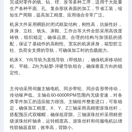
完成对零件的铣、钻、镗、攻等多种工序，适用于大批量
生产各种平面、孔、复杂形状表面的加工，节省工装，缩
短生产周期，提高加工精度。应用场合非常广泛。
机床大件采用稠筋封闭式框架结构，刚性高，抗振性好，
床身、立柱、铣头、床鞍、工作台等大件全部采用高强度
铸铁，组织稳定，确保品质。合理的结构与加强筋的搭
配，保证了基础件的高刚性。宽实的机床床身，箱型腔立
柱、负荷全支撑的导轨，可确保加工时的负载能力。
X
Y
机床
、
向导轨为直线导轨（即线轨），确保机床移动轻
Z
-
松、平稳。
向为贴塑
淬硬导轨组合，确保垂直方向的稳
定性。
主传动采用伺服主轴电机、同步带轮、同步齿形带传动，
60-6000RPM
传动噪声低。主轴在
范围内无级变速，对各
类零件加工的适应能力很强。主轴组件整套进口，可靠稳
X
Y
Z
定，确保加工精度。
、
、
三轴采用高精密滚珠丝杆，
搭配预压式双螺帽，确保低背隙。三轴滚珠丝杆采用精密
级滚珠丝杆轴承，运转精度高。滚珠丝杆和伺服电机以绕
性联轴器直联，效率高，背隙小。