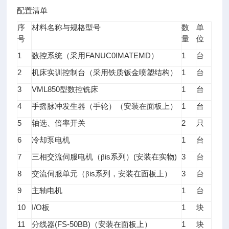
配置清单
序
材料名称与规格型号
数
单
号
量
位
1
FANUC0IMATEMD
1
数控系统（采用
）
台
2
1
机床实训控制台（采用铁质钣金喷塑结构）
台
3
VML850
1
型数控铣床
台
4
1
手摇脉冲发生器（手轮）（安装在面板上）
台
5
2
轴选、倍率开关
只
6
1
冷却泵电机
台
7
is
(
)
3
三相交流伺服电机（β
系列）
安装在实物
台
8
is
3
交流伺服单元（
β
系列，安装在面板上）
台
9
1
主轴电机
台
10
I/O
1
板
块
11
(FS-50BB)
1
分线器
（安装在面板上）
块