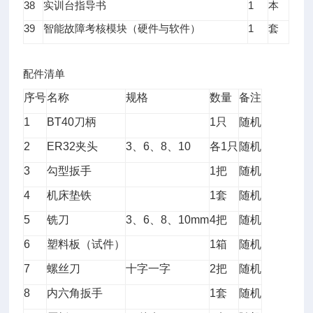
38
1
实训台指导书
本
39
1
智能故障考核模块（硬件与软件）
套
配件清单
序号
名称
规格
数量
备注
1
BT40
刀柄
1
只
随机
2
ER32
夹头
3
、
6
、
8
、
10
各
1
只
随机
3
勾型扳手
1
把
随机
4
机床垫铁
1
套
随机
5
铣刀
3
、
6
、
8
、
10mm
4
把
随机
6
塑料板（试件）
1
箱
随机
7
螺丝刀
十字一字
2
把
随机
8
内六角扳手
1
套
随机