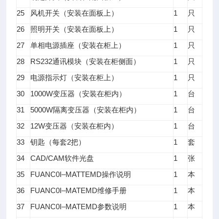
25
1
风机开关（安装在面板上）
只
26
1
照明开关（安装在面板上）
只
27
1
单相电源插座（安装在柜上）
只
28
RS232
1
通讯模块（安装在柜侧面）
只
29
1
电源指示灯（安装在柜上）
只
30
1000W
1
变压器（安装在柜内）
台
31
5000W
1
隔离变压器（安装在柜内）
台
32
12W
1
变压器（安装在柜内）
台
33
2
1
钥匙（每套
把）
套
34
CAD/CAM
1
软件光盘
张
35
FUANC0I–MATTEMD
1
操作说明
本
36
FUANC0I–MATEMD
1
维修手册
本
37
FUANC0I–MATEMD
1
参数说明
本