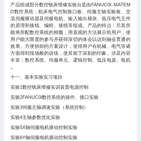
FANUC0I
MATEM
产品组成部分数控铣床维修实验台是由
–
D
数控系统，机床电气控制接口板、伺服主轴实验板、交
流伺服驱动器及伺服电机、输入输出模块、低压电气元件
的原理和接线、编程、接线等组成。产品的特点：尽其所
能将所配数控系统的精髓，用直观的方法展示给用户，使
用户能大限度的参与并获得深切的体会以达到融会贯通的
效果。方便拆卸的方案设计，使得用户在机械、电气等诸
方面得到现场般的训练，使其留下深刻的印象。涉及内容
丰富；数控系统、伺服单元、逻辑控制、低压电器、电机
„
十一、基本实验实习项目
1
实验
数控铣床维修实训装置电源控制
2FANUC0i
实验
数控系统的操作、接口实验
3
实验
伺服主轴调速实验（系统控制）
4
实验
主轴参数优化实验
5X
实验
轴伺服电机驱动控制实验
6Y
实验
轴伺服电机驱动控制实验