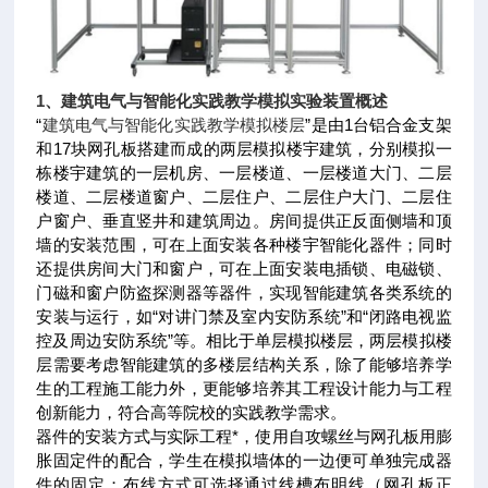
1、
建筑电气与智能化实践教学模拟实验装置
概述
“
建筑电气与智能化实践教学模拟楼层
”是由1台铝合金支架
和17块网孔板搭建而成的两层模拟楼宇建筑，分别模拟一
栋楼宇建筑的一层机房、一层楼道、一层楼道大门、二层
楼道、二层楼道窗户、二层住户、二层住户大门、二层住
户窗户、垂直竖井和建筑周边。房间提供正反面侧墙和顶
墙的安装范围，可在上面安装各种楼宇智能化器件；同时
还提供房间大门和窗户，可在上面安装电插锁、电磁锁、
门磁和窗户防盗探测器等器件，实现智能建筑各类系统的
安装与运行，如“对讲门禁及室内安防系统”和“闭路电视监
控及周边安防系统”等。相比于单层模拟楼层，两层模拟楼
层需要考虑智能建筑的多楼层结构关系，除了能够培养学
生的工程施工能力外，更能够培养其工程设计能力与工程
创新能力，符合高等院校的实践教学需求。
器件的安装方式与实际工程*，使用自攻螺丝与网孔板用膨
胀固定件的配合，学生在模拟墙体的一边便可单独完成器
件的固定；布线方式可选择通过线槽布明线（网孔板正