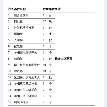
序号
器件名称
数量
单位
备注
1
铝合金支架
1
台
2
网孔板
17
块
3
计算机移动推车
1
台
4
圆钢凳
1
张
5
人字梯
1
把
6
配电箱
1
个
7
单相漏电保护开关
1
个
8
储物架
1
台
设备主体配置
9
网孔板用膨胀固定件
500
个
10
理线环
100
个
11
紧固件、线材及工具
1
批
12
单相三位三级排插
3
个
13
单相一位二级插座
2
个
14
单相一位三级插座
3
个
15
明装86底座
7
个