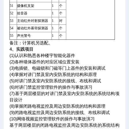
51
摄像机支架
1
个
52
拾音器
1
个
53
主动红外对射探测器
1
对
54
被动红外幕帘探测器
1
个
55
声光警号
1
个
备注：计算机另选配。
4
、实践项目
(1)认识和熟悉各种楼宇智能化器件
(2)各种墙体器件的对应区域位置安装
(3)电插锁、电磁锁和门磁等门上器件的安装和调试
(4)掌握对讲门禁及室内安防系统的结构和原理
(5)对讲门禁及室内安防系统的接线、布线和调试
(6)对讲门禁监控管理软件的操作与事故演习
(7)基于两层楼层的对讲门禁及室内安防系统的系统结构项
目设计
(8)掌握闭路电视监控及周边安防系统的结构和原理
(9)闭路电视监控及周边安防系统的接线、布线和调试
(10)网络视频监控管理软件的操作与事故演习
基于两层楼层的闭路电视监控及周边安防系统的系统结构