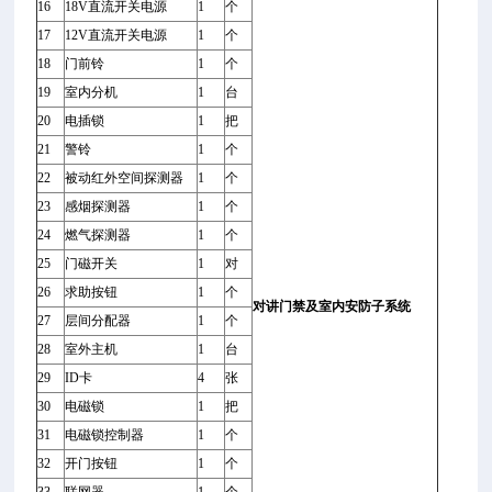
16
18V直流开关电源
1
个
17
12V直流开关电源
1
个
18
门前铃
1
个
19
室内分机
1
台
20
电插锁
1
把
21
警铃
1
个
22
被动红外空间探测器
1
个
23
感烟探测器
1
个
24
燃气探测器
1
个
25
门磁开关
1
对
26
求助按钮
1
个
对讲门禁及室内安防子系统
27
层间分配器
1
个
28
室外主机
1
台
29
ID卡
4
张
30
电磁锁
1
把
31
电磁锁控制器
1
个
32
开门按钮
1
个
33
联网器
1
个