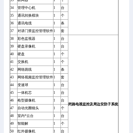
34
管理中心机
1
台
35
通讯转换模块
1
个
36
通讯电缆
1
条
37
对讲门禁监控管理软件
1
套
38
彩色监视器
1
台
39
硬盘录像机
1
台
40
硬盘
1
个
41
交换机
1
个
42
网络跳线
1
条
43
网络视频监控管理软件
1
套
44
变速球
1
台
45
一体机芯
1
台
46
枪型摄像机
1
台
闭路电视监控及周边安防子系统
47
自动光圈镜头
1
个
48
室内*云台
1
台
49
智能解
1
个
50
红外摄像机
1
台