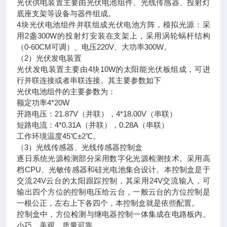
光伏供电装置主要由光伏电池组件、光线传感器、投射灯
底座支架等设备与器件组成。
4块光伏电池组件并联组成光伏电池方阵，模拟光源：采
用2盏300W的投射灯安装在支架上，采用涡轮蜗杆结构
（0-60CM可调）、电压220V、大功率300W。
（2）光伏发电装置
光伏发电装置主要由4块10W的太阳能光伏板组成，可进
行并联连接或者串联连接。其主要参数如下
光伏电池组件的主要参数为：
额定功率4*20W
开路电压：21.87V（并联），4*18.00V（串联）
短路电流：4*0.31A（并联），0.28A（串联）
工作环境温度45℃±2℃。
（3）光线传感器、光线传感器控制盒
逐日系统光源检测部分采用数字化光源检测技术。采用高
档CPU、光敏传感器和硅光电池集合设计。本控制盒是于
交流24V云台的太阳跟踪控制，其采用24V交流输入，可
输出四个方位的控制电压给云台，一般云台的方位控制是
一根公正，左右上下各四个，本控制盒就是依些配置。
控制盒中，方位检测与继电器控制一体集成在电路板内。
小巧，美观，质量可靠。