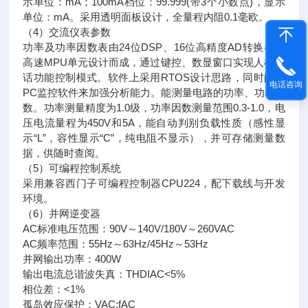
示单位：mA；100mA档位：99.999(带3个小数点)，显示
单位：mA。采用透明面板设计，全量程内阻0.1毫欧。
（4）交流仪表参数
功率及功率因数表由24位DSP、16位高精度AD转换器和
高速MPU单元设计而成，通过键控、数显窗口实现人机对
话功能控制模式。软件上采用RTOS设计思路，同时配有
电话咨询
PC监控软件来加强分析能力。能测量电路的功率、功率因
数。功率测量精度为1.0级，功率因数测量范围0.3-1.0，电
压电流量程为450V和5A，能自动判别负载性质（感性显
示“L”，容性显示“C”，纯电阻不显示），并可存储测量数
据，供随时查阅。
（5）可编程控制系统
采用兼容西门子可编程控制器CPU224，配下载线与开发
环境。
（6）并网逆变器
AC标准电压范围：90V～140V/180V～260VAC
AC频率范围：55Hz～63Hz/45Hz～53Hz
并网输出功率：400W
输出电流总谐波失真：THDIAC<5%
相位差：<1%
孤岛效应保护：VAC;fAC