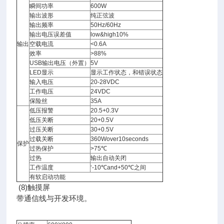
瞬间功率
600W
输出波形
纯正弦波
输出频率
50Hz/60Hz
输出电压误差值
low&high10%
输出
空载电流
<0.6A
效率
>88%
USB输出电压（外置）
5V
LED显示
显示工作状态，和错误状态
输入电压
20-28VDC
工作电压
24VDC
保险丝
35A
低压报警
20.5+0.3V
低压关断
20+0.5V
过压关断
30+0.5V
过载关断
360Wover10seconds
保护
过热保护
>75℃
过热
输出自动关闭
工作温度
‘-10℃and+50℃之间
有软启动功能
(8)触摸屏
带通信线与开发环境。