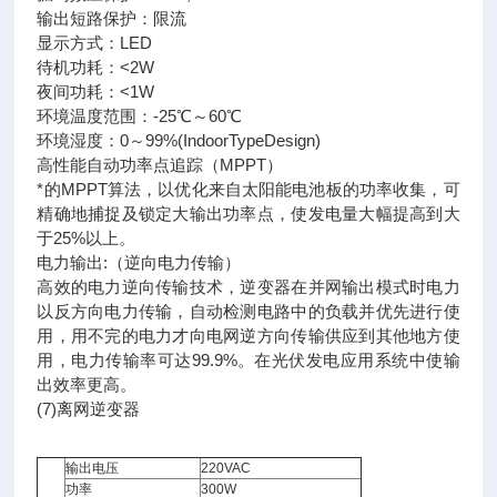
输出短路保护：限流
显示方式：LED
待机功耗：<2W
夜间功耗：<1W
环境温度范围：-25℃～60℃
环境湿度：0～99%(IndoorTypeDesign)
高性能自动功率点追踪（MPPT）
*的MPPT算法，以优化来自太阳能电池板的功率收集，可
精确地捕捉及锁定大输出功率点，使发电量大幅提高到大
于25%以上。
电力输出:（逆向电力传输）
高效的电力逆向传输技术，逆变器在并网输出模式时电力
以反方向电力传输，自动检测电路中的负载并优先进行使
用，用不完的电力才向电网逆方向传输供应到其他地方使
用，电力传输率可达99.9%。在光伏发电应用系统中使输
出效率更高。
(7)离网逆变器
输出电压
220VAC
功率
300W