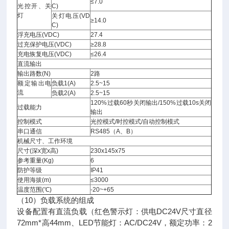
≤7.0
光控开、关
C)
灯
关灯电压(VD
≥14.0
C)
浮充电压(VDC)
27.4
过充保护电压(VDC)
≥28.8
充电恢复电压(VDC)
≤26.4
直流输出
输出路数(N)
2路
额定输出电
负载1(A)
2.5~15
流
负载2(A)
2.5~15
120%过载60秒关闭输出/150%过载10s关闭
过载能力
输出
控制模式
光控模式/时控模式/自动控制模式
串口通信
RS485（A、B）
机械尺寸、工作环境
尺寸(深x宽x高)
230x145x75
参考重量(Kg)
6
防护等级
IP41
使用海拔(m)
≤3000
温度范围(℃)
-20~+65
（10）负载系统的组成
设备配置有直流负载（红色警示灯：供电DC24V尺寸直径
72mm*高44mm、LED节能灯：AC/DC24V，额定功率：2