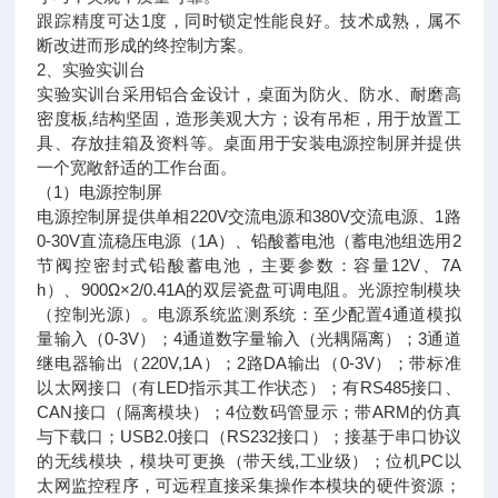
跟踪精度可达1度，同时锁定性能良好。技术成熟，属不
断改进而形成的终控制方案。
2、实验实训台
实验实训台采用铝合金设计，桌面为防火、防水、耐磨高
密度板,结构坚固，造形美观大方；设有吊柜，用于放置工
具、存放挂箱及资料等。桌面用于安装电源控制屏并提供
一个宽敞舒适的工作台面。
（1）电源控制屏
电源控制屏提供单相220V交流电源和380V交流电源、1路
0-30V直流稳压电源（1A）、铅酸蓄电池（蓄电池组选用2
节阀控密封式铅酸蓄电池，主要参数：容量12V、7A
h）、900Ω×2/0.41A的双层瓷盘可调电阻。光源控制模块
（控制光源）。电源系统监测系统：至少配置4通道模拟
量输入（0-3V）；4通道数字量输入（光耦隔离）；3通道
继电器输出（220V,1A）；2路DA输出（0-3V）；带标准
以太网接口（有LED指示其工作状态）；有RS485接口、
CAN接口（隔离模块）；4位数码管显示；带ARM的仿真
与下载口；USB2.0接口（RS232接口）；接基于串口协议
的无线模块，模块可更换（带天线,工业级）；位机PC以
太网监控程序，可远程直接采集操作本模块的硬件资源；