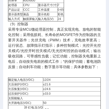
分辨率
600X800
处理器
CPU
显示器尺寸(寸)
7
产品认证
CCC
工作温度
0-65
显示器类型
液晶
显示色彩
彩色
输入方式
触摸屏输入
输入电压(V)
24
（9）控制器
采用专业MCU微处理器控制，真正实现充电、放电的智能
化控制；采用低损耗、长寿命的MOSFET作为控制器的主
要开关器件；光伏充电（PWM）技术，充电效率更高；
运行状态、故障指示灯指示；多种控制模式：光控开光控
关模式/光控开时控关模式/无光控时控的自动模式；输出
吸收回路，可带感性负载；记忆功能，控制器失电重新上
电后，自动按失电前的模式工作；*的保护功能；蓄电池防
反接；自动刹车功能；数字显示等功能；具体参数如下：
额定输入电压(VDC)
12/24
欠压保护(VDC)
≤21.6
欠压恢复(VDC)
≥24.6
过压保护(VDC)
≥33.0
太阳能输入
大开路电压(VDC)
50
开灯电压(VD