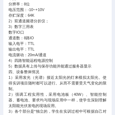
分辨率：8位
电压范围：-10~+10V
存贮深度：64K
2）双通道频谱分折仪；
3）数字三用表
数字IO口
通道数：8路IO
输入电平：TTL
输出电平：TTL
电流驱动：20mA/通道
4）四路智能远程电源控制
5）数据具有上传与保存功能并能通过服务器显示
四、设备整体情况
1）采用发光（光谱）接近太阳光的灯来模拟太阳光。使
得实训项目随时都可以进行。从而不需要受天气变化的限
制。
2）强调工程实用性，采用电池板（40W）、智能控制
器、蓄电池、要求均与现场应用中一样，使学生深刻理解
太阳能光伏发电的现场应用。
3）各个部分是*独立的，学生在实训过程中可根据自己对