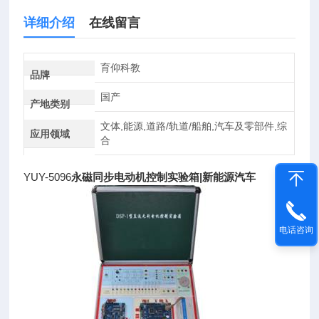
详细介绍
在线留言
育仰科教
品牌
国产
产地类别
文体,能源,道路/轨道/船舶,汽车及零部件,综
应用领域
合
YUY-5096
永磁同步电动机控制实验箱|新能源汽车
电话咨询